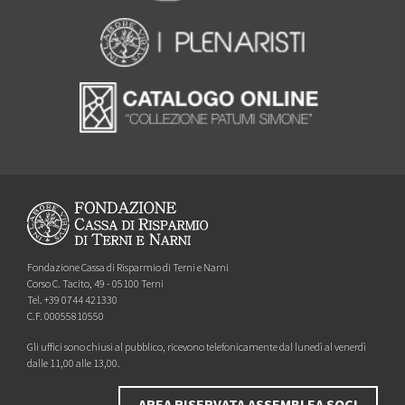
Fondazione Cassa di Risparmio di Terni e Narni
Corso C. Tacito, 49 - 05100 Terni
Tel. +39 0744 421330
C.F. 00055810550
Gli uffici sono chiusi al pubblico, ricevono telefonicamente dal lunedì al venerdì
dalle 11,00 alle 13,00.
AREA RISERVATA ASSEMBLEA SOCI