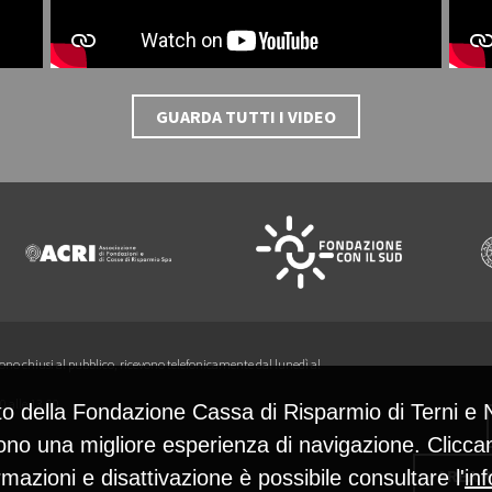
GUARDA TUTTI I VIDEO
 sono chiusi al pubblico, ricevono telefonicamente dal lunedì al
0 alle 13,00.
to della Fondazione Cassa di Risparmio di Terni e N
ono una migliore esperienza di navigazione. Cliccan
AREA 
rmazioni e disattivazione è possibile consultare l'
in