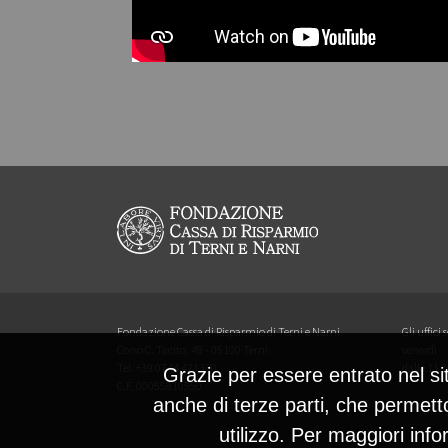
Fondazione Cassa di Risparmio di Terni e Narni
Gli uffici
Corso C. Tacito, 49 - 05100 Terni
venerdì
Tel. +39 0744 421330
dalle 11,0
Grazie per essere entrato nel si
C.F. 00055810550
anche di terze parti, che permett
utilizzo. Per maggiori info